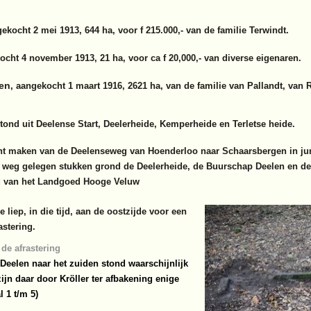
gekocht 2 mei 1913, 644 ha, voor f 215.000,- van de familie Terwindt.
ocht 4 november 1913, 21 ha, voor ca f 20,000,- van diverse eigenaren.
len
, aangekocht 1 maart 1916, 2621 ha, van de familie van Pallandt, v
ond uit Deelense Start, Deelerheide, Kemperheide en Terletse heide.
ht maken van de Deelenseweg van Hoenderloo naar Schaarsbergen in jun
 weg gelegen stukken grond de Deelerheide, de Buurschap Deelen en de 
ng van het Landgoed Hooge Veluw
 liep, in die tijd, aan de oostzijde voor een
astering.
de afrastering
Deelen naar het zuiden stond waarschijnlijk
zijn daar door Kröller ter afbakening enige
l 1 t/m 5)