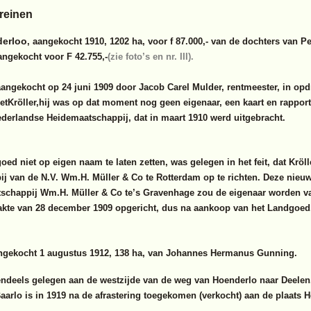
reinen
derloo
, aangekocht 1910, 1202 ha, voor f 87.000,- van de dochters van P
ngekocht voor F 42.755,-
(zie foto’s en nr. III).
angekocht op 24 juni 1909 door Jacob Carel Mulder, rentmeester, in opdr
ietKröller,hij was op dat moment nog geen eigenaar, een kaart en rappor
ederlandse Heidemaatschappij, dat in maart 1910 werd uitgebracht.
ed niet op eigen naam te laten zetten, was gelegen in het feit, dat Kröl
j van de N.V. Wm.H. Müller & Co te Rotterdam op te richten. Deze nieu
atschappij Wm.H. Müller & Co te’s Gravenhage zou de eigenaar worden v
 akte van 28 december 1909 opgericht, dus na aankoop van het Landgoed
angekocht 1 augustus 1912, 138 ha, van Johannes Hermanus Gunning.
endeels gelegen aan de westzijde van de weg van Hoenderlo naar Deelen.
arlo is in 1919 na de afrastering toegekomen (verkocht) aan de plaats 