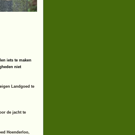
len iets te maken
gheden niet
n eigen Landgoed te
or de jacht te
oed Hoenderloo,