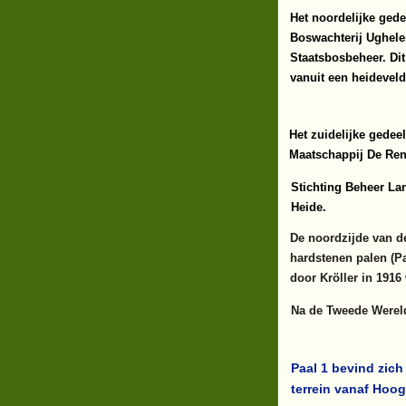
Het noordelijke gede
Boswachterij Ughele
Staatsbosbeheer. Dit
vanuit een heidevel
Het zuidelijke gedee
Maatschappij De Re
Stichting Beheer L
Heide.
De noordzijde van de 
hardstenen palen (Pa
door Kröller in 1916
Na de Tweede Wereld
Paal 1 bevind zich
terrein vanaf Hoo