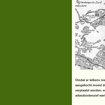
Omdat er telkens ni
aangekocht moest de
verplaatst worden: 
arbeidsintensief wer