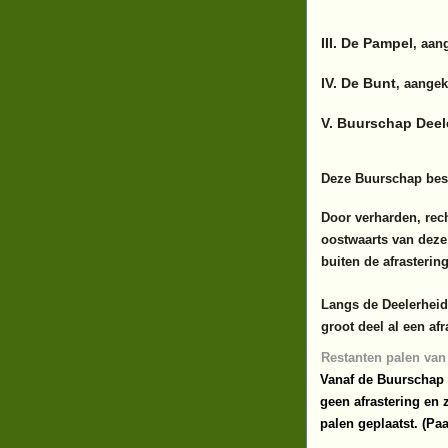
III. De Pampel
, aan
IV. De Bunt
, aangek
V. Buurschap Dee
Deze Buurschap best
Door verharden, rec
oostwaarts van deze
buiten de afrasteri
Langs de Deelerheide
groot deel al een afr
Restanten palen van 
Vanaf de Buurschap 
geen afrastering en 
palen geplaatst. (Paa