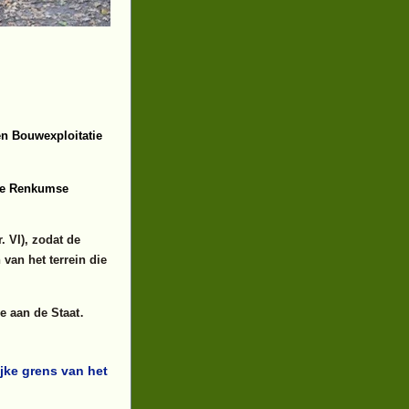
en Bouwexploitatie
 De Renkumse
. VI), zodat de
van het terrein die
.
e aan de Staat
jke grens van het