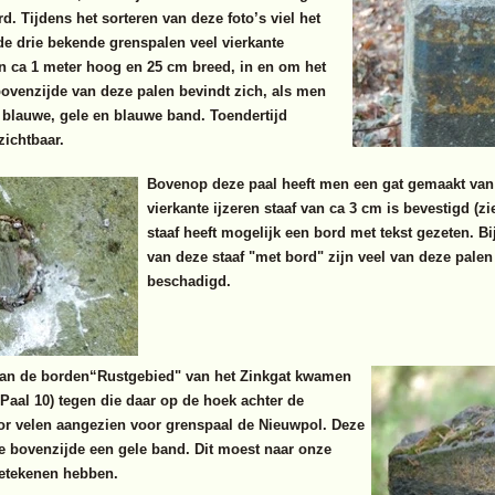
d. Tijdens het sorteren van deze foto’s viel het
de drie bekende grenspalen veel vierkante
n ca 1 meter hoog en 25 cm breed, in en om het
bovenzijde van deze palen bevindt zich, als men
, blauwe, gele en blauwe band. Toendertijd
zichtbaar.
Bovenop deze paal heeft men een gat gemaakt van
vierkante ijzeren staaf van ca 3 cm is bevestigd (zi
staaf heeft mogelijk een bord met tekst gezeten. Bi
van deze staaf "met bord" zijn veel van deze pale
beschadigd.
van de borden“Rustgebied" van het Zinkgat kwamen
 Paal 10) tegen die daar op de hoek achter de
oor velen aangezien voor grenspaal de Nieuwpol. Deze
de bovenzijde een gele band. Dit moest naar onze
betekenen hebben.