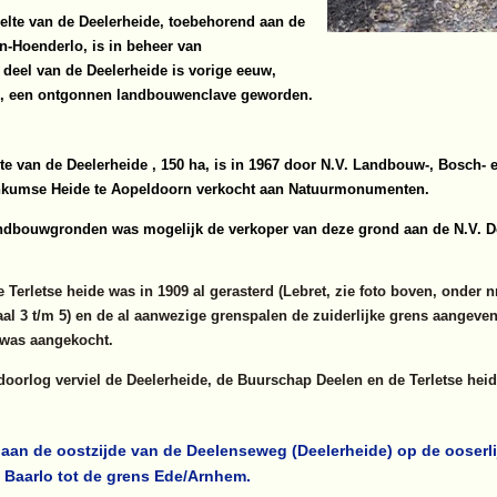
elte van de Deelerheide, toebehorend aan de
n-Hoenderlo, is in beheer van
 deel van de Deelerheide is vorige eeuw,
d, een ontgonnen landbouwenclave geworden.
lte van de Deelerheide , 150 ha, is in 1967 door N.V. Landbouw-, Bosch- 
nkumse Heide te Aopeldoorn verkocht aan Natuurmonumenten.
andbouwgronden was mogelijk de verkoper van deze grond aan de N.V.
Terletse heide was in 1909 al gerasterd (Lebret, zie foto boven, onder nr
al 3 t/m 5) en de al aanwezige grenspalen de zuiderlijke grens aangeven 
 was aangekocht.
oorlog verviel de Deelerheide, de Buurschap Deelen en de Terletse heid
 aan de oostzijde van de Deelenseweg (Deelerheide) op de ooserli
g Baarlo tot de grens Ede/Arnhem.