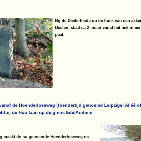
Bij de Deelerheide op de hoek van een akke
Deelen, staat ca 2 meter vanaf het hek in ee
paal.
 vanaf de Hoenderloseweg (toendertijd genoemd Leipziger Alléé o
ichtbij de Hooilaan op de grens Ede/Arnhem
g maakt de nu genoemde Hoenderloseweg na