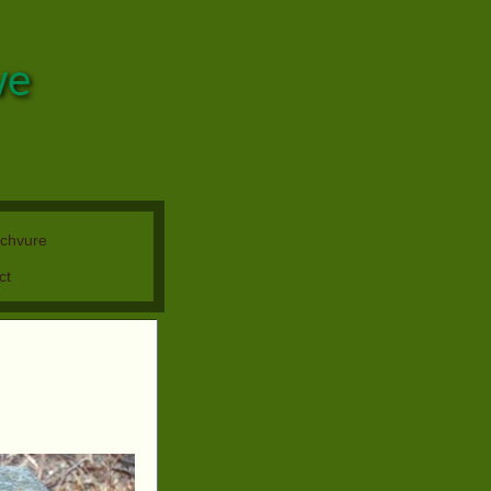
we
chvure
n
ct