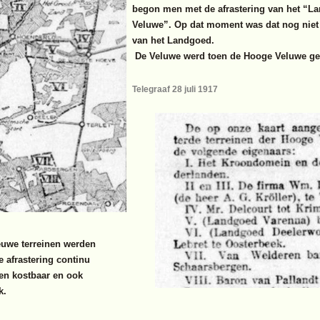
begon men met de afrastering van het “
Veluwe”. Op dat moment was dat nog niet
van het Landgoed.
De Veluwe werd toen de Hooge Veluwe g
Telegraaf 28 juli 1917
euwe terreinen werden
 afrastering continu
een kostbaar en ook
k.