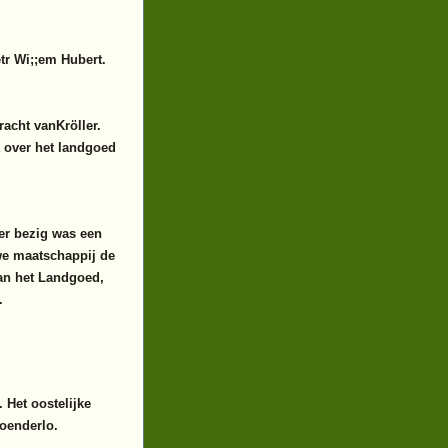
etr Wi;;em Hubert.
acht vanKröller.
t over het landgoed
ler bezig was een
we maatschappij de
an het Landgoed,
.
 Het oostelijke
Hoenderlo.