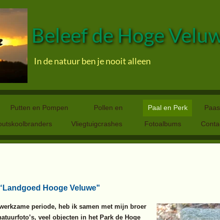
Beleef de Hoge Velu
In de natuur ben je nooit alleen
Putten en Pompen
Pollen en
Paal en Perk
Paas
Palen
outskoolbranders
Vliegtuigcrashes
Fotoalbums
Conta
“Landgoed Hooge Veluwe"
 werkzame periode, heb ik samen met mijn broer
natuurfoto’s, veel objecten in het Park de Hoge