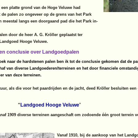
p een platte grond van de Hoge Veluwe had
t de palen zo ongeveer op de grens van het Park
n meestal langs een doorgaand pad die het Park in-
alen door de heer A. G. Kröller geplaatst ter
n Landgoed Hooge Veluwe.
en conclusie over Landgoedpalen
oek naar de hardstenen palen ben ik tot de conclusie gekomen dat de pa
af van diverse Landgoederen/terreinen en het door financiele omstandi
ler van deze terreinen.
tuur, als die voor het paardrijden en de jacht, deed Kröller besluiten ee
“
Landgoed Hooge Veluwe
”
naf 1909 diverse terreinen aangeschaft om zodoende één groot terrein vo
Vanaf 1910, bij de aankoop van het Landg