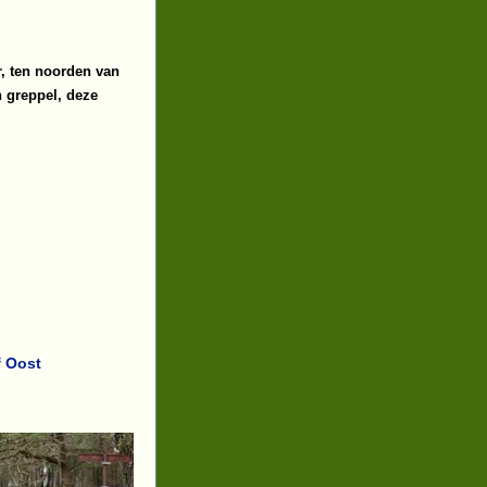
r, ten noorden van
n greppel, deze
f Oost